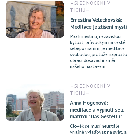
SJEDNOCENÍ V
TICHU
Ernestina Velechovská:
Meditace je ztišení mysli
Pro Ernestinu, nezávislou
bytost, průvodkyni na cestě
sebepoznáním, je meditace
svobodou, protože naprosto
obrací dosavadní směr
našeho nastavení.
SJEDNOCENÍ V
TICHU
Anna Hogenová:
meditace a vypnutí se z
matrixu "Das Gestellu"
Člověk se musí neustále
vnitřně vylaďovat na svět, a