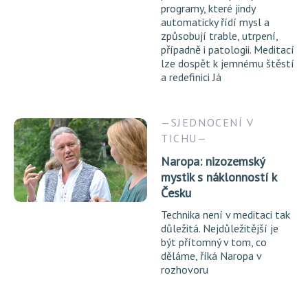
programy, které jindy
automaticky řídí mysl a
způsobují trable, utrpení,
případně i patologii. Meditací
lze dospět k jemnému štěstí
a redefinici Já
SJEDNOCENÍ V
TICHU
Naropa: nizozemský
mystik s náklonností k
Česku
Technika není v meditaci tak
důležitá. Nejdůležitější je
být přítomný v tom, co
děláme, říká Naropa v
rozhovoru