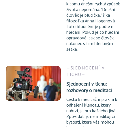
k tomu dnešní rychlý způsob
života nepomáhá. "Dnešní
člověk je bludička," říká
filozofka Anna Hogenová.
Toto bloudění je podle ní
hledání. Pokud je to hledání
opravdové, tak se člověk
nakonec s tím hledaným
setká.
SJEDNOCENÍ V
TICHU
Sjednocení v tichu:
rozhovory o meditaci
Cesta k meditační praxi a k
odhalení klenotu, který
nabízí, je pro každého jiná.
Zpovídali jsme meditující
bytosti, které vás mohou