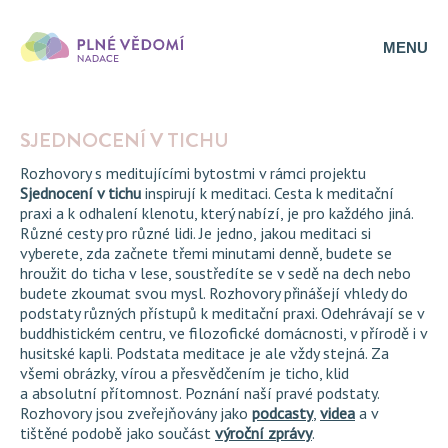
MENU
SJEDNOCENÍ V TICHU
Rozhovory s meditujícími bytostmi v rámci projektu
Sjednocení v tichu
inspirují k meditaci. Cesta k meditační
praxi a k odhalení klenotu, který nabízí, je pro každého jiná.
Různé cesty pro různé lidi. Je jedno, jakou meditaci si
vyberete, zda začnete třemi minutami denně, budete se
hroužit do ticha v lese, soustředíte se v sedě na dech nebo
budete zkoumat svou mysl. Rozhovory přinášejí vhledy do
podstaty různých přístupů k meditační praxi. Odehrávají se v
buddhistickém centru, ve filozofické domácnosti, v přírodě i v
husitské kapli. Podstata meditace je ale vždy stejná. Za
všemi obrázky, vírou a přesvědčením je ticho, klid
a absolutní přítomnost. Poznání naší pravé podstaty.
Rozhovory jsou zveřejňovány jako
podcasty
,
videa
a v
tištěné podobě jako součást
výroční zprávy
.