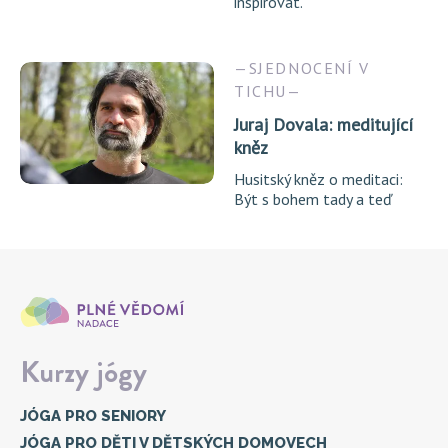
inspirovat.
SJEDNOCENÍ V
TICHU
Juraj Dovala: meditující
kněz
Husitský kněz o meditaci:
Být s bohem tady a teď
Kurzy jógy
JÓGA PRO SENIORY
JÓGA PRO DĚTI V DĚTSKÝCH DOMOVECH