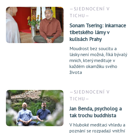
SJEDNOCENÍ V
TICHU
Sonam Tsering: inkarnace
tibetského lámy v
kulisách Prahy
Moudrost bez soucitu a
lásky není možná, říká bývalý
mnich, který medituje v
každém okamžiku svého
života
SJEDNOCENÍ V
TICHU
Jan Benda, psycholog a
tak trochu buddhista
V hluboké meditaci vhledu a
poznání se rozpadají vnitřní