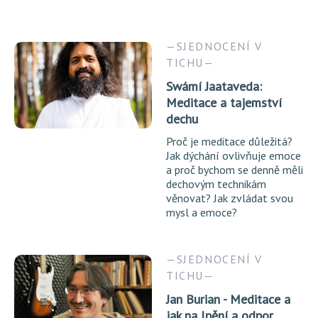
SJEDNOCENÍ V
TICHU
Swámí Jaataveda:
Meditace a tajemství
dechu
Proč je meditace důležitá?
Jak dýchání ovlivňuje emoce
a proč bychom se denně měli
dechovým technikám
věnovat? Jak zvládat svou
mysl a emoce?
SJEDNOCENÍ V
TICHU
Jan Burian - Meditace a
jak na lpění a odpor