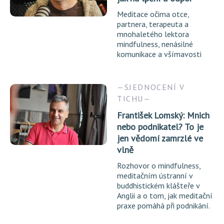
Meditace očima otce,
partnera, terapeuta a
mnohaletého lektora
mindfulness, nenásilné
komunikace a všímavosti
SJEDNOCENÍ V
TICHU
František Lomský: Mnich
nebo podnikatel? To je
jen vědomí zamrzlé ve
vlně
Rozhovor o mindfulness,
meditačním ústranní v
buddhistickém klášteře v
Anglii a o tom, jak meditační
praxe pomáhá při podnikání.