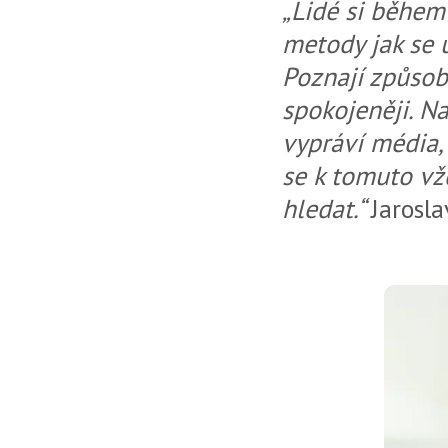
„Lidé si během
metody jak se u
Poznají způsoby
spokojeněji. Na
vypráví média,
se k tomuto vžd
hledat.“
Jarosl