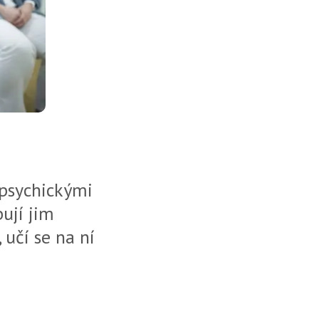
 psychickými
ují jim
 učí se na ní