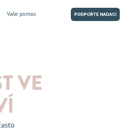
Vaše pomoc
PODPOŘTE NADACI
T VE
VÍ
často