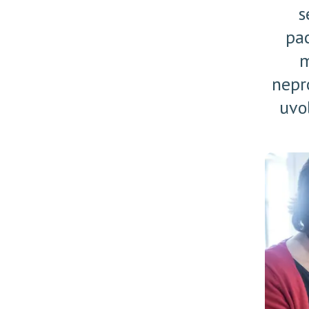
s
pac
m
nepr
uvol