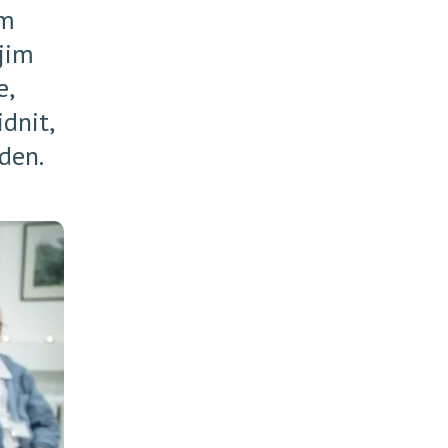
ím
 jim
e,
dnit,
 den.