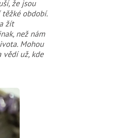
ší, že jsou
í těžké období.
a žít
jinak, než nám
života. Mohou
 vědí už, kde