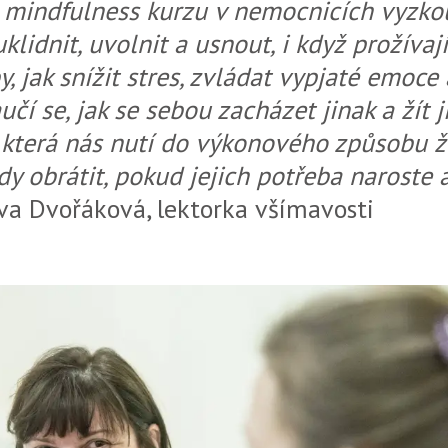
 mindfulness kurzu v nemocnicích vyzkou
klidnit, uvolnit a usnout, i když prožívaj
, jak snížit stres, zvládat vypjaté emoce 
učí se, jak se sebou zacházet jinak a žít 
 která nás nutí do výkonového způsobu 
y obrátit, pokud jejich potřeba naroste a
ava Dvořáková, lektorka všímavosti