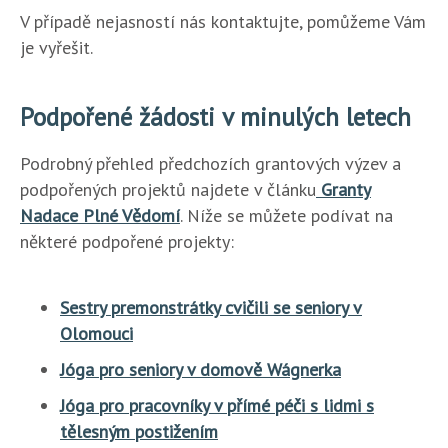
V případě nejasností nás kontaktujte, pomůžeme Vám
je vyřešit.
Podpořené žádosti v minulých letech
Podrobný přehled předchozích grantových výzev a
podpořených projektů najdete v článku
Granty
Nadace Plné Vědomí
. Níže se můžete podívat na
některé podpořené projekty:
Sestry premonstrátky cvičili se seniory v
Olomouci
Jóga pro seniory v domově Wágnerka
Jóga pro pracovníky v přímé péči s lidmi s
tělesným postižením