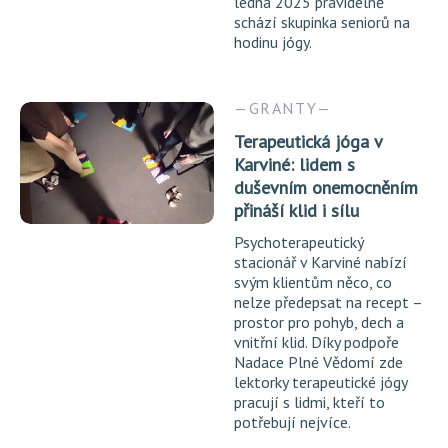
ledna 2025 pravidelně
schází skupinka seniorů na
hodinu jógy.
GRANTY
Terapeutická jóga v
Karviné: lidem s
duševním onemocněním
přináší klid i sílu
Psychoterapeutický
stacionář v Karviné nabízí
svým klientům něco, co
nelze předepsat na recept –
prostor pro pohyb, dech a
vnitřní klid. Díky podpoře
Nadace Plné Vědomí zde
lektorky terapeutické jógy
pracují s lidmi, kteří to
potřebují nejvíce.