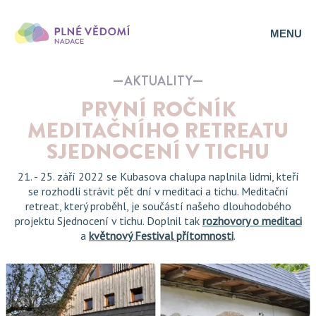
MENU
AKTUALITY
PRVNÍ ROČNÍK
MEDITAČNÍHO RETREATU
SJEDNOCENÍ V TICHU
21. - 25. září 2022 se Kubasova chalupa naplnila lidmi, kteří
se rozhodli strávit pět dní v meditaci a tichu. Meditační
retreat, který proběhl, je součástí našeho dlouhodobého
projektu Sjednocení v tichu. Doplnil tak
rozhovory o meditaci
a
květnový Festival přítomnosti
.