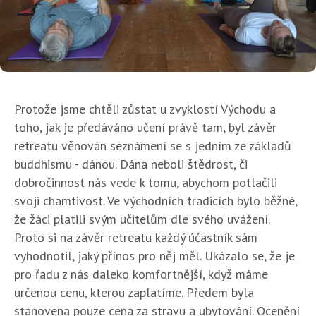
Protože jsme chtěli zůstat u zvyklostí Východu a
toho, jak je předáváno učení právě tam, byl závěr
retreatu věnován seznámení se s jedním ze základů
buddhismu - dánou. Dána neboli štědrost, či
dobročinnost nás vede k tomu, abychom potlačili
svoji chamtivost. Ve východních tradicích bylo běžné,
že žáci platili svým učitelům dle svého uvážení.
Proto si na závěr retreatu každý účastník sám
vyhodnotil, jaký přínos pro něj měl. Ukázalo se, že je
pro řadu z nás daleko komfortnější, když máme
určenou cenu, kterou zaplatíme. Předem byla
stanovena pouze cena za stravu a ubytování. Ocenění