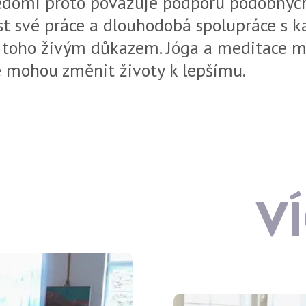
ědomí proto považuje podporu podobných
st své práce a dlouhodobá spolupráce s 
 toho živým důkazem. Jóga a meditace m
 mohou změnit životy k lepšímu.
V