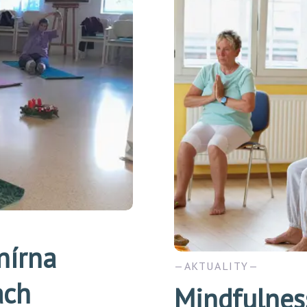
nírna
AKTUALITY
ách
Mindfulnes