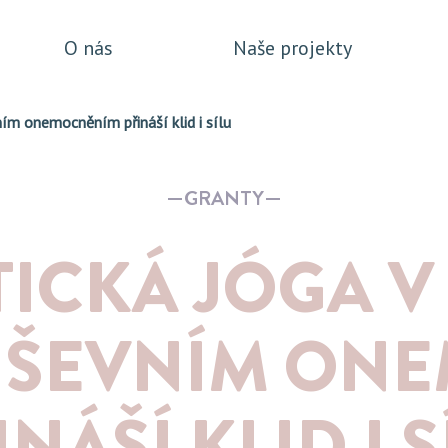
O nás
Naše projekty
ním onemocněním přináší klid i sílu
GRANTY
ICKÁ JÓGA V
DUŠEVNÍM ON
INÁŠÍ KLID I S