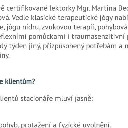
ě certifikované lektorky Mgr. Martina B
vá. Vedle klasické terapeutické jógy nab
, jógu nidru, zvukovou terapii, pohybová
flexními pomůckami i traumasenzitivní p
dý týden jiný, přizpůsobený potřebám a
iny.
ce klientům?
lientů stacionáře mluví jasně:
pohyb, protažení a fyzické uvolnění.