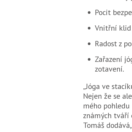
Pocit bezpe
Vnitřní klid
Radost z po
Zařazení jó
zotavení.
„Jóga ve stacík
Nejen že se al
mého pohledu m
známých tváří c
Tomáš dodává, 