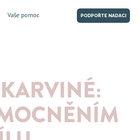
Vaše pomoc
PODPOŘTE NADACI
 KARVINÉ:
EMOCNĚNÍM
ÍLU