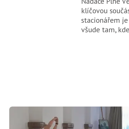
Nadace Plné V
klíčovou součá
stacionářem je
všude tam, kde