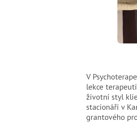
V Psychoterape
lekce terapeuti
životní styl kl
stacionáři v K
grantového pro