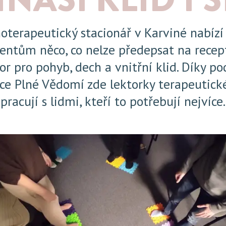
oterapeutický stacionář v Karviné nabíz
ientům něco, co nelze předepsat na recep
or pro pohyb, dech a vnitřní klid. Díky p
e Plné Vědomí zde lektorky terapeutick
pracují s lidmi, kteří to potřebují nejvíce.