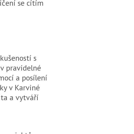
ičení se cítím
zkušeností s
v pravidelné
mocí a posílení
rky v Karviné
ta a vytváří