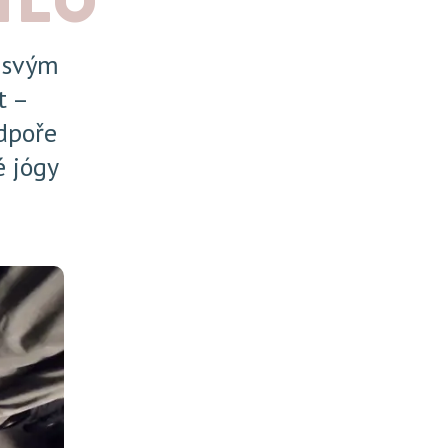
í svým
t –
odpoře
é jógy