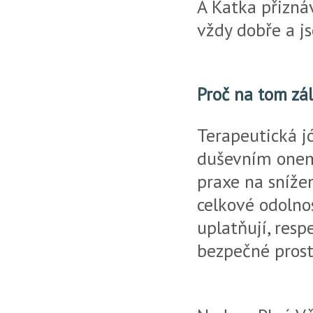
A Katka přiznáv
vždy dobře a js
Proč na tom zál
Terapeutická jó
duševním onemo
praxe na snížen
celkové odolnos
uplatňují, resp
bezpečné prostř