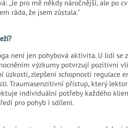
á: „Je pro mě někdy náročnější, ale po cv
em ráda, že jsem zůstala."
eží?
ga není jen pohybová aktivita. U lidí se 
cněním výzkumy potvrzují pozitivní vli
í úzkosti, zlepšení schopnosti regulace e
ti. Traumasenzitivní přístup, který lekto
ektuje individuální potřeby každého klien
edí pro pohyb i sdílení.