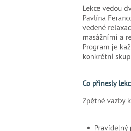
Lekce vedou dv
Pavlína Feranco
vedené relaxace
masážními a re
Program je kaž
konkrétní skup
Co přinesly lek
Zpětné vazby k
Pravidelný 