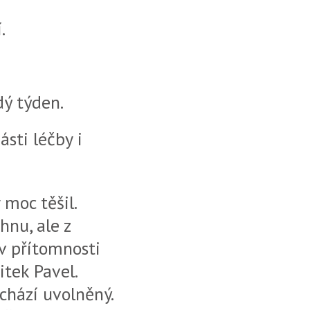
.
dý týden.
ásti léčby i
 moc těšil.
hnu, ale z
v přítomnosti
itek Pavel.
chází uvolněný.