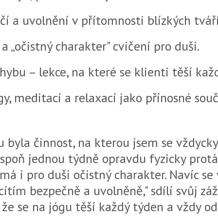
čí a uvolnění v přítomnosti blízkých tváří
 a „očistný charakter" cvičení pro duši.
hybu – lekce, na které se klienti těší kaž
gy, meditací a relaxací jako přínosné souč
u byla činnost, na kterou jsem se vždycky
espoň jednou týdně opravdu fyzicky protá
á i pro duši očistný charakter. Navíc se 
ítím bezpečně a uvolněně," sdílí svůj záž
že se na jógu těší každý týden a vždy od