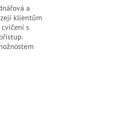
ednářová a
ízejí klientům
 cvičení s
řístup.
 možnostem