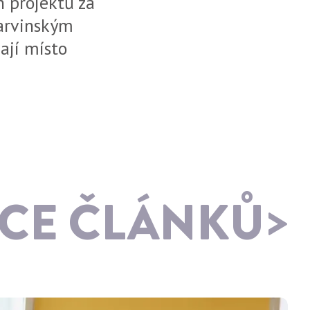
 projektů za
karvinským
ají místo
ÍCE ČLÁNKŮ