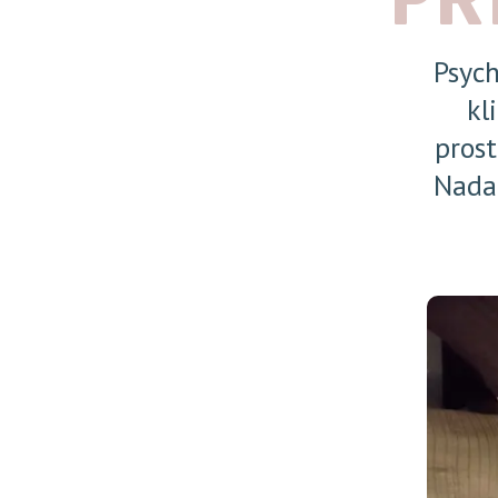
Psych
kl
prost
Nadac