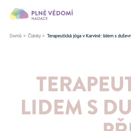
Domů
Články
Terapeutická jóga v Karviné: lidem s dušev
TERAPEUT
LIDEM S 
PŘ