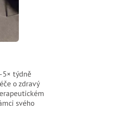
4–5× týdně
péče o zdravý
oterapeutickém
rámci svého