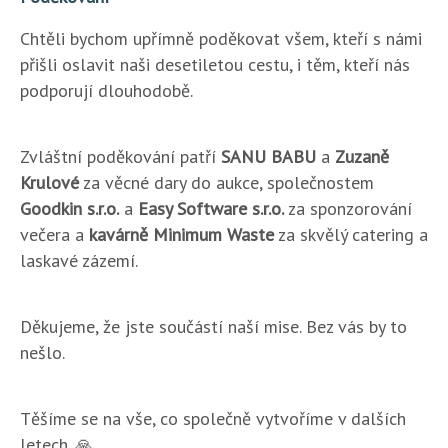
Chtěli bychom upřímně poděkovat všem, kteří s námi
přišli oslavit naši desetiletou cestu, i těm, kteří nás
podporují dlouhodobě.
Zvláštní poděkování patří
SANU BABU
a
Zuzaně
Krulové
za věcné dary do aukce, společnostem
Goodkin s.r.o.
a
Easy Software s.r.o.
za sponzorování
večera a
kavárně Minimum Waste
za skvělý catering a
laskavé zázemí.
Děkujeme, že jste součástí naší mise. Bez vás by to
nešlo.
Těšíme se na vše, co společně vytvoříme v dalších
letech. 🙏