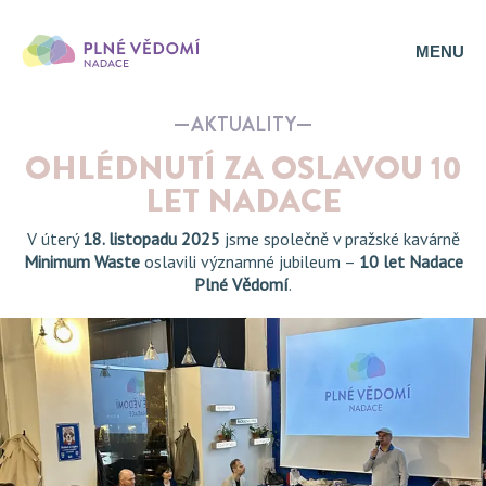
MENU
AKTUALITY
OHLÉDNUTÍ ZA OSLAVOU 10
LET NADACE
V úterý
18. listopadu 2025
jsme společně v pražské kavárně
Minimum Waste
oslavili významné jubileum –
10 let Nadace
Plné Vědomí
.