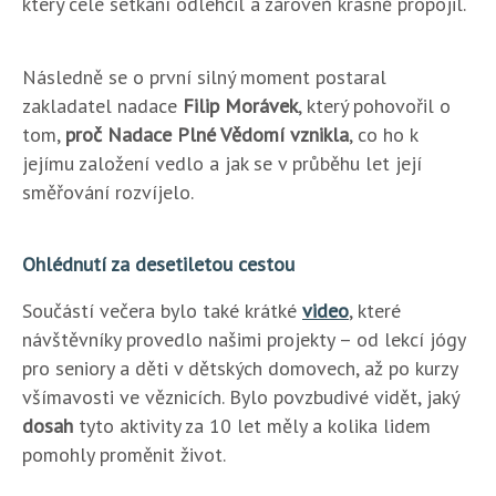
který celé setkání odlehčil a zároveň krásně propojil.
Následně se o první silný moment postaral
zakladatel nadace
Filip Morávek
, který pohovořil o
tom,
proč Nadace Plné Vědomí vznikla
, co ho k
jejímu založení vedlo a jak se v průběhu let její
směřování rozvíjelo.
Ohlédnutí za desetiletou cestou
Součástí večera bylo také krátké
video
, které
návštěvníky provedlo našimi projekty – od lekcí jógy
pro seniory a děti v dětských domovech, až po kurzy
všímavosti ve věznicích. Bylo povzbudivé vidět, jaký
dosah
tyto aktivity za 10 let měly a kolika lidem
pomohly proměnit život.