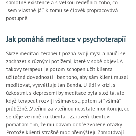
samotné existence a s velkou redefinicí toho, co
jsem vlastně já.“ K tomu se člověk propracovává
postupně.
Jak pomáhá meditace v psychoterapii
Skrze meditaci terapeut pozná svoji mysl a naučí se
zacházet s různými potížemi, které v sobě objeví. A
takový terapeut je potom schopen učit klienta
užitečné dovednosti i bez toho, aby sám klient musel
meditovat, vysvětluje Jan Benda. U lidí v krizi, s
úzkostmi, s depresemi by meditace byla složitá, ale
když terapeut rozvíjí všímavost, potom si “všímá”
průběžně. „Vteřinu za vteřinou neustále monitoruju, co
se děje ve mně i u klienta... Zároveň klientovi
pomáhám tím, že mu dávám dobře zvolené otázky.
Protože klienti strašně moc přemýšlejí. Zamotávají