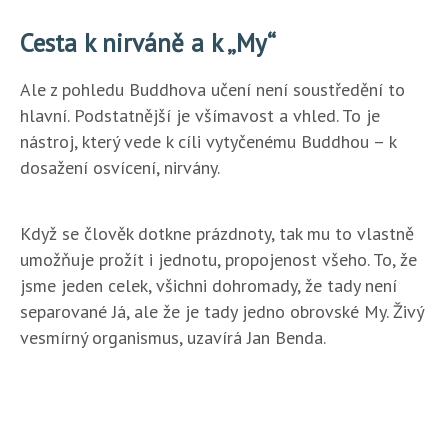
Cesta k nirváně a k „My“
Ale z pohledu Buddhova učení není soustředění to
hlavní. Podstatnější je všímavost a vhled. To je
nástroj, který vede k cíli vytyčenému Buddhou – k
dosažení osvícení, nirvány.
Když se člověk dotkne prázdnoty, tak mu to vlastně
umožňuje prožít i jednotu, propojenost všeho. To, že
jsme jeden celek, všichni dohromady, že tady není
separované Já, ale že je tady jedno obrovské My. Živý
vesmírný organismus, uzavírá Jan Benda.