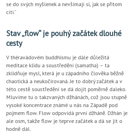
se do svých myšlenek a nevšímají si, jak se přitom
cítí.“
Stav „flow“ je pouhý začátek dlouhé
cesty
V théravádovém buddhismu je dále důležitá
meditace klidu a soustředění (samatha) – ta
zklidňuje mysl, která je u západního člověka běžně
chaotická a neukočírovaná. Je to dobrý začátek a v
této cestě soustředění se dá dojít poměrně daleko.
Mluvíme tu o takzvaných džhánách, což jsou stupně
vysoké koncentrace známé u nás na Západě pod
pojmem flow. Flow odpovídá první džháně. Džhán je
ale osm, takže flow je teprve začátek a dá se jít o
hodně dál.