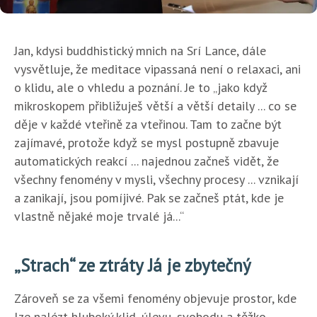
Jan, kdysi buddhistický mnich na Srí Lance, dále
vysvětluje, že meditace vipassaná není o relaxaci, ani
o klidu, ale o vhledu a poznání. Je to „jako když
mikroskopem přibližuješ větší a větší detaily ... co se
děje v každé vteřině za vteřinou. Tam to začne být
zajímavé, protože když se mysl postupně zbavuje
automatických reakcí ... najednou začneš vidět, že
všechny fenomény v mysli, všechny procesy ... vznikají
a zanikají, jsou pomíjivé. Pak se začneš ptát, kde je
vlastně nějaké moje trvalé já...“
„Strach“ ze ztráty Já je zbytečný
Zároveň se za všemi fenomény objevuje prostor, kde
lze nalézt hluboký klid, úlevu, svobodu a těžko