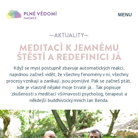
MENU
AKTUALITY
MEDITACÍ K JEMNÉMU
ŠTĚSTÍ A REDEFINICI JÁ
Když se mysl postupně zbavuje automatických reakcí,
najednou začneš vidět, že všechny fenomény v ní, všechny
procesy vznikají a zanikají, jsou pomíjivé. Pak se začneš ptát,
kde je vlastně nějaké moje trvalé já... Tak popisuje
zkušenosti s meditací všímavosti psycholog, terapeut a
někdejší buddhistický mnich Jan Benda.