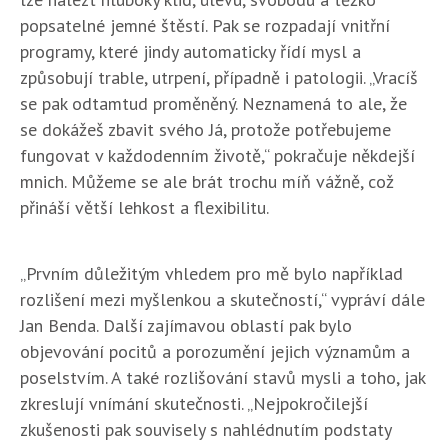
popsatelné jemné štěstí. Pak se rozpadají vnitřní
programy, které jindy automaticky řídí mysl a
způsobují trable, utrpení, případně i patologii. „Vracíš
se pak odtamtud proměněný. Neznamená to ale, že
se dokážeš zbavit svého Já, protože potřebujeme
fungovat v každodenním životě,“ pokračuje někdejší
mnich. Můžeme se ale brát trochu míň vážně, což
přináší větší lehkost a flexibilitu.
„Prvním důležitým vhledem pro mě bylo například
rozlišení mezi myšlenkou a skutečností,“ vypráví dále
Jan Benda. Další zajímavou oblastí pak bylo
objevování pocitů a porozumění jejich významům a
poselstvím. A také rozlišování stavů mysli a toho, jak
zkreslují vnímání skutečnosti. „Nejpokročilejší
zkušenosti pak souvisely s nahlédnutím podstaty