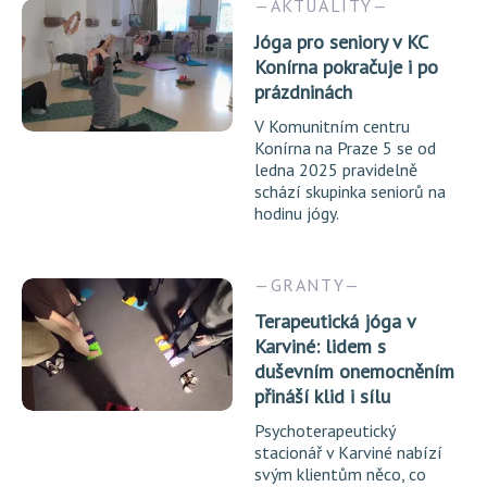
AKTUALITY
Jóga pro seniory v KC
Konírna pokračuje i po
prázdninách
V Komunitním centru
Konírna na Praze 5 se od
ledna 2025 pravidelně
schází skupinka seniorů na
hodinu jógy.
GRANTY
Terapeutická jóga v
Karviné: lidem s
duševním onemocněním
přináší klid i sílu
Psychoterapeutický
stacionář v Karviné nabízí
svým klientům něco, co