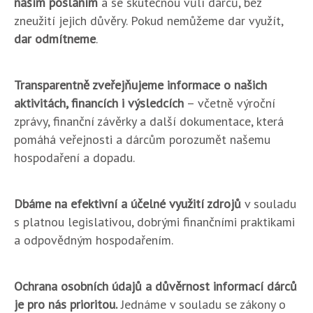
naším posláním
a se skutečnou vůlí dárců, bez
zneužití jejich důvěry. Pokud nemůžeme dar využít,
dar odmítneme
.
Transparentně zveřejňujeme informace o našich
aktivitách, financích i výsledcích
– včetně výroční
zprávy, finanční závěrky a další dokumentace, která
pomáhá veřejnosti a dárcům porozumět našemu
hospodaření a dopadu.
Dbáme na efektivní a účelné využití zdrojů
v souladu
s platnou legislativou, dobrými finančními praktikami
a odpovědným hospodařením.
Ochrana osobních údajů a důvěrnost informací dárců
je pro nás prioritou.
Jednáme v souladu se zákony o