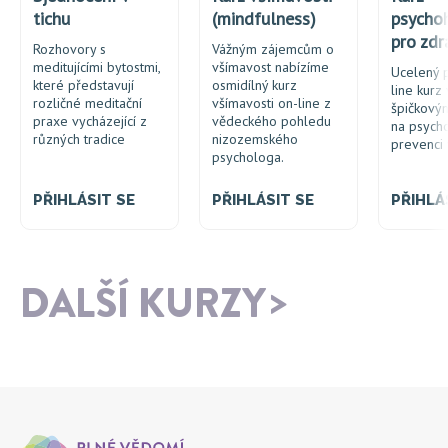
tichu
(mindfulness)
psycho
pro zdr
Rozhovory s
Vážným zájemcům o
meditujícími bytostmi,
všímavost nabízíme
Ucelený p
které představují
osmidílný kurz
line kurz
rozličné meditační
všímavosti on-line z
špičkový
praxe vycházející z
vědeckého pohledu
na psych
různých tradice
nizozemského
prevenci 
psychologa.
PŘIHLÁSIT SE
PŘIHLÁSIT SE
PŘIHLÁ
DALŠÍ KURZY