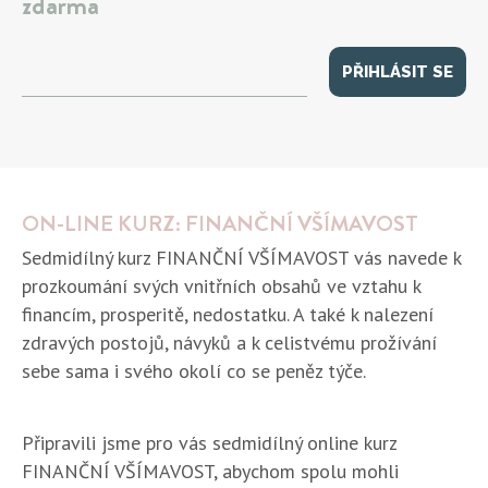
zdarma
PŘIHLÁSIT SE
ON-LINE KURZ: FINANČNÍ VŠÍMAVOST
Sedmidílný kurz FINANČNÍ VŠÍMAVOST vás navede k
prozkoumání svých vnitřních obsahů ve vztahu k
financím, prosperitě, nedostatku. A také k nalezení
zdravých postojů, návyků a k celistvému prožívání
sebe sama i svého okolí co se peněz týče.
Připravili jsme pro vás sedmidílný online kurz
FINANČNÍ VŠÍMAVOST, abychom spolu mohli