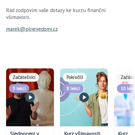
Rád zodpovím vaše dotazy ke kurzu finanční
všímavosti.
marek@plnevedomi.cz
Začátečníci
Pokročilí
Začáte
9 lekcí
8 lekcí
10 lekc
Sjednocení v
Kurz všímavosti
Kurz