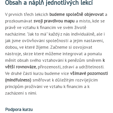
Obsah a náplň jednotlivých lekcí
V prvních třech lekcích
budeme společně objevovat
a
prozkoumávat
svoji pravdivou mapu
a místo, kde se
právě ve vztahu k financím ve svém životě
nacházíme. "Jak to má" každý z nás individuálně, ale i
jak jsme ovlivňování společností a jejím nastavení,
dobou, ve které žijeme. Začneme si osvojovat
nástroje, skrze které můžeme integrovat a pomalu
měnit obsah svého vztahování k penězům směrem
k
větší rovnováze
, přirozenosti, zdraví a udržitelnosti.
Ve druhé části kurzu budeme více
všímavé pozornosti
(mindfulness)
směřovat k důležitým rozvíjejícím
principům prožívání ve vztahu k financím a k
zacházení s nimi.
Podpora kurzu