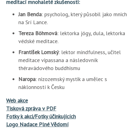
meditací mnohaleté zkušenosti:
Jan Benda
: psycholog, který působil jako mnich
na Srí Lance.
Tereza Böhmová
: lektorka jógy, dula, lektorka
védské meditace.
František Lomský
: lektor mindfulness, učitel
meditace vipassana a následovník
théravádového buddhismu
Naropa
: nizozemský mystik a umělec s
náklonností k Česku
Web akce
Tisková zpráva v PDF
Fotky k akci/Fotky účinkujících
Logo Nadace Plné Vědomí