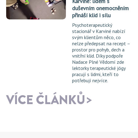
Karviné: lidem s
duševním onemocněním
přináší klid i sílu
Psychoterapeutický
stacionář v Karviné nabízí
svým klientům něco, co
nelze předepsat na recept –
prostor pro pohyb, dech a
vnitřní klid. Díky podpoře
Nadace Plné Vědomí zde
lektorky terapeutické jógy
pracují s lidmi, kteří to
potřebují nejvíce.
VÍCE ČLÁNKŮ